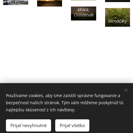
Západ
slnka,
Oostende
Slimáčiky
Používame cookies, aby sme zaistili správne fungovanie a
bezpečnosť našich stránok. Tým vám môžeme poskytnúť tú
najlepšiu skúsenosť z ich návštevy.
© 2025 TS Photography s.r.o., Jurkovicova 3, Bratislava, 831 06
Slovakia
Prijať nevyhnutné
Prijať všetko
Cookies