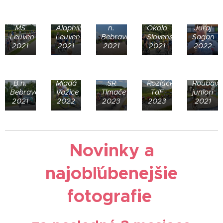
J.
Bánovce
MS
Alaphilippe,
n.
Okolo
Juraj
Leuven
Leuven
Bebravou
Slovenska
Sagan
2021
2021
2021
2021
2022
Martin
Sólo
Majstrák
Svrček,
B.n.
Mladá
SR
Rozlúčková
Roubaix
Bebravou
Vožice
Tlmače
TdF
juniori
2021
2022
2023
2023
2021
Novinky a
najobľúbenejšie
fotografie