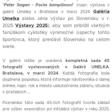
Peter Sagan - Pocta šampiónovi
"
" (napr. výstava v
Galéria
galérii Umelka v Bratislave v marci 2024
Umelka
alebo séria výstav po Slovensku v r.
Výstavy 2025
2025
), aby som priblížil všetkým
fanúšikom cyklistiky výnimočné úspechy tohto
športovca, ktorý preslávil Slovensko na celom
svete.
kompletná sada 45
V galérii nižšie je uvedená
fotografií
vystavovaných v Galérii UMELKA
,
Bratislava,
v marci 2024
. Každá fotografia bola
doplnená popiskou, ktorá informuje návštevníka o danej
snímke, napr. rok a miesto uskutočnenia záberu, situácia
v pretekoch ...
Poznámka:
táto sada 45-tich fotografií tvorila základ
pre výber exponátov pri inštalácii výstav v roku 2025.