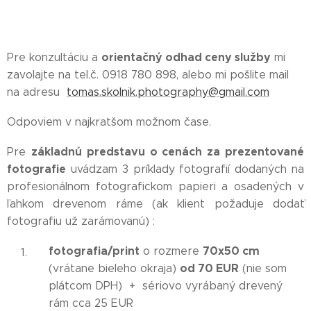
orientačný odhad ceny služby
Pre konzultáciu a
mi
zavolajte na tel.č. 0918 780 898, alebo mi pošlite mail
na adresu
tomas.skolnik.photography@gmail.com
Odpoviem v najkratšom možnom čase.
základnú predstavu o cenách za prezentované
Pre
fotografie
uvádzam 3 príklady fotografií dodaných na
profesionálnom fotografickom papieri a osadených v
ľahkom drevenom ráme (ak klient požaduje dodať
fotografiu už zarámovanú) :
fotografia/print
70x50 cm
o rozmere
od 70 EUR
(vrátane bieleho okraja)
(nie som
plátcom DPH) + sériovo vyrábaný drevený
rám cca 25 EUR