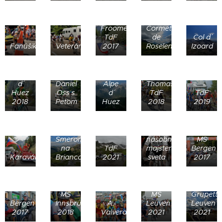
Ch.
Froome,
Cormet
TdF
de
Col d´
Fanúšikovia
Veteráni
2017
Roselend
Izoard
Zig
Egan
Zag
Bernal,
Alpe
na
Geraint
d´
Daniel
Alpe
Thomas
Huez
Oss s
d´
TdF
TdF
2018
Peťom
Huez
2018
2019
3-
Smerom
násobný
MS
na
TdF
majster
Bergen
Karavána
Briancon
2021
sveta
2017
MS
MS
Grupettt
Bergen
Innsbruck
A.
Leuven
Leuven
2017
2018
Valverde
2021
2021