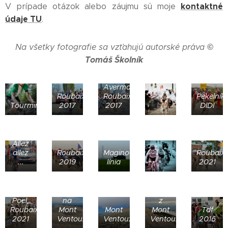
k
ontaktné
V prípade otázok alebo záujmu sú moje
údaje TU
.
©
Na všetky fotografie sa vzťahujú autorské práva
Tomáš Školník
G. v.
Avermaet,
Roubaix
Roubaix
Pekelník
Tourminátor
2017
2017
DIDI
Allez
allez
Roubaix
Maginotova
Roubaix
...
2019
línia
2021
M.V.D.
Stúpanie
Výhľad
Poel,
na
z
Roubaix
Mont
Mont
Mont
Tdf
2021
Ventoux
Ventoux
Ventoux
2016