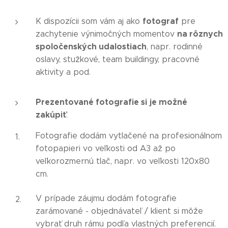
fotograf
K dispozícii som vám aj ako
pre
na rôznych
zachytenie výnimočných momentov
spoločenských udalostiach
, napr. rodinné
oslavy, stužkové, team buildingy, pracovné
aktivity a pod.
Prezentované fotografie si
je možné
zakúpiť
.
Fotografie dodám vytlačené na profesionálnom
fotopapieri vo veľkosti od A3 až po
veľkorozmernú tlač, napr. vo veľkosti 120x80
cm.
V prípade záujmu dodám fotografie
zarámované - objednávateľ / klient si môže
vybrať druh rámu podľa vlastných preferencií.