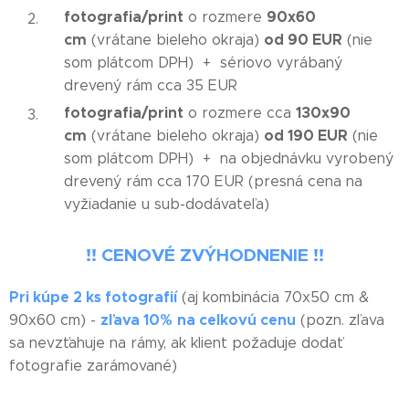
fotografia/print
90x60
o rozmere
cm
od 90 EUR
(vrátane bieleho okraja)
(nie
som plátcom DPH) + sériovo vyrábaný
drevený rám cca 35 EUR
fotografia/print
130x90
o rozmere cca
cm
od 190 EUR
(vrátane bieleho okraja)
(nie
som plátcom DPH) + na objednávku vyrobený
drevený rám cca 170 EUR (presná cena na
vyžiadanie u sub-dodávateľa)
!! CENOVÉ ZVÝHODNENIE !!
Pri kúpe 2 ks fotografií
(aj kombinácia 70x50 cm &
zľava 10%
na celkovú cenu
90x60 cm) -
(pozn. zľava
sa nevzťahuje na rámy, ak klient požaduje dodať
fotografie zarámované)