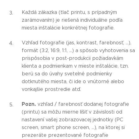
Každá zákazka (tlač printu, s prípadným
zarámovaním) je riešená individuálne podľa
miesta inštalácie konkrétnej fotografie.
Vzhľad fotografie (jas, kontrast, farebnosť, ...),
formát (3:2, 16:9, 1:1, ...) a spôsob vyhotovenia sa
prispôsobia v post-produkcii požiadavkám
klienta a podmienkam v mieste inštalácie, tzn.
berú sa do úvahy svetelné podmienky
dotknutého miesta, či ide o vnútorné alebo
vonkajšie prostredie atď.
Pozn.
vzhľad / farebnosť dodanej fotografie
(printu) sa môžu mierne líšiť v závislosti od
nastavení vašej zobrazovacej jednotky (PC
screen, smart phone screen, ...), na ktorej si
prezeráte prezentované fotografie