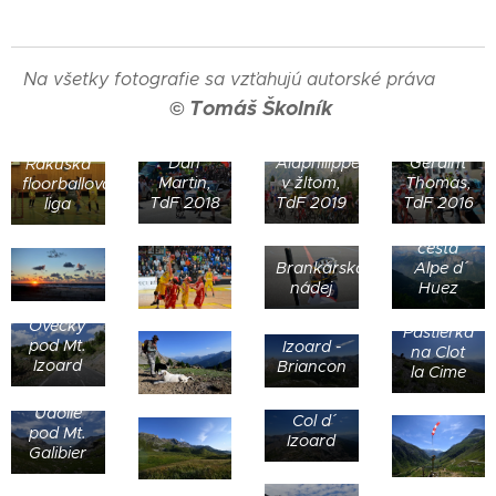
Na všetky fotografie sa vzťahujú autorské práva
© Tomáš Školník
J.
Dan
Alaphilippe
Geraint
Rakúska
Martin,
v žltom,
Thomas,
floorballová
TdF 2018
TdF 2019
TdF 2016
liga
Kľukatá
cesta
Alpe d´
Brankárska
Huez
nádej
Ovečky
Cesta
Pastierka
pod Mt.
Izoard -
na Clot
Izoard
Briancon
la Cime
Horský
priechod
Údolie
Col d´
pod Mt.
Izoard
Galibier
Barrage