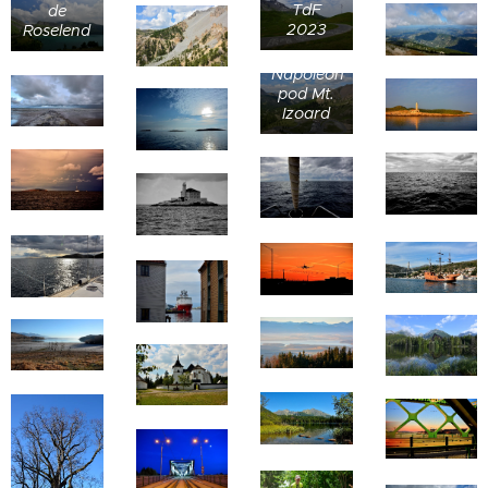
TdF
de
2023
Roselend
Refuge
Napoléon
pod Mt.
Izoard