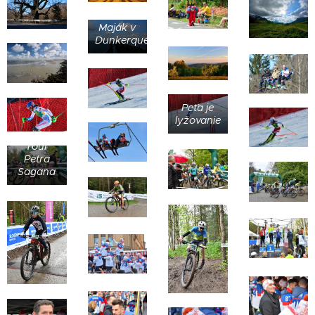
Maják v
Dunkerque
Peťa je
lyžovanie
Detská
Tour
Petra
Sagana