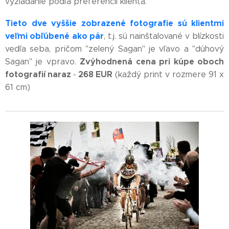
vyžiadanie podľa preferencií klienta.
Tieto dve vyššie zobrazené fotografie sú
klientmi
veľmi obľúbené
ako pár
, t.j. sú nainštalované v blízkosti
vedľa seba, pričom "zelený Sagan" je vľavo a "dúhový
Z
výhodnená cena pri kúpe oboch
Sagan" je vpravo.
fotografií naraz
268 EUR
-
(každý print v rozmere 91 x
61 cm)