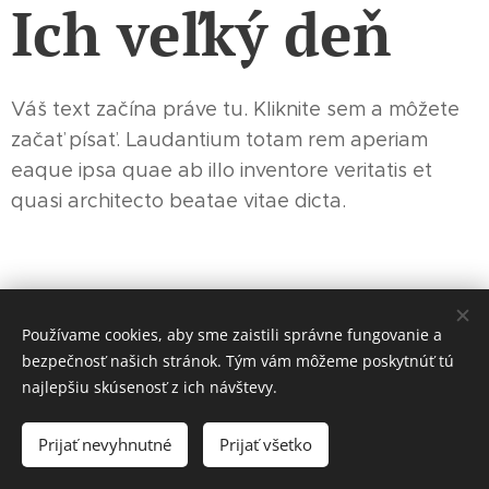
Ich veľký deň
Váš text začína práve tu. Kliknite sem a môžete
začať písať. Laudantium totam rem aperiam
eaque ipsa quae ab illo inventore veritatis et
quasi architecto beatae vitae dicta.
Používame cookies, aby sme zaistili správne fungovanie a
bezpečnosť našich stránok. Tým vám môžeme poskytnúť tú
najlepšiu skúsenosť z ich návštevy.
© 2025 TS Photography s.r.o., Jurkovicova 3, Bratislava, 831 06
Slovakia
Prijať nevyhnutné
Prijať všetko
Cookies